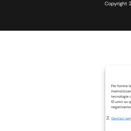
Copyright 2
Per fornire 
memorizzare 
tecnologie 
ID unici su 
negativament
Gestisci ser