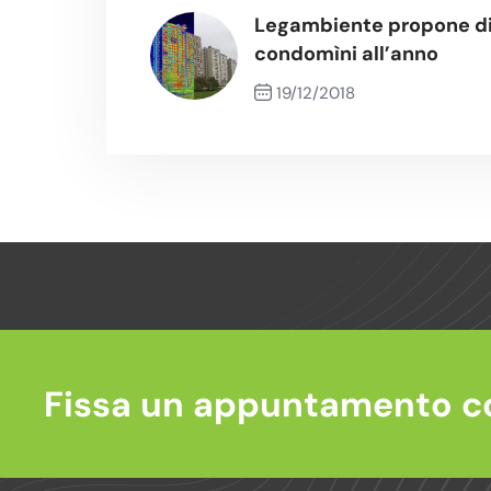
Legambiente propone di 
condomìni all’anno
19/12/2018
Previous Post
Fissa un appuntamento c