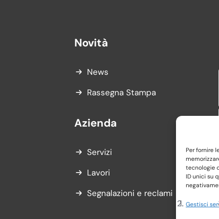
Novità
News
Rassegna Stampa
Azienda
Per fornire 
Servizi
memorizzare 
tecnologie 
Lavori
ID unici su 
negativament
Segnalazioni e reclami
Gestisci ser