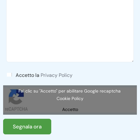
A
Accetto la
Privacy Policy
c
c
Fai clic su "Accetto" per abilitare Google recaptcha
e
t
Cookie Policy
t
Accetto
a
l
a
Segnala ora
P
r
i