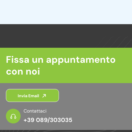
A
v
a
l
c
t
y
e
P
o
r
l
n
i
c
a
y
Fissa un appuntamento
t
*
i
con noi
v
e
:
Invia Email
Contattaci
+39 089/303035