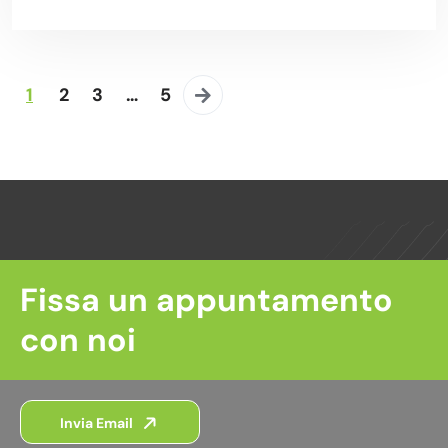
1
2
3
…
5
Fissa un appuntamento
con noi
Invia Email