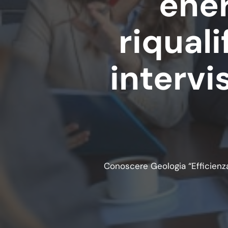
ener
riqual
intervi
Conoscere Geologia “Efficienza 