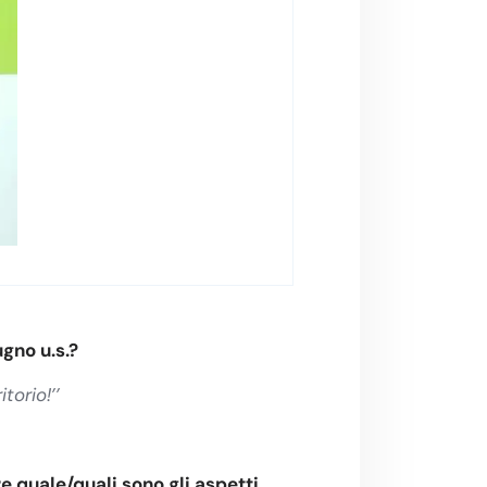
gno u.s.?
torio!’’
e quale/quali sono gli aspetti