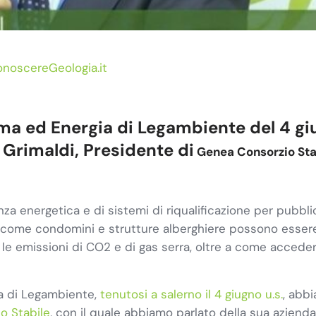
ConoscereGeologia.it
ima ed Energia di Legambiente del 4 gi
o Grimaldi, Presidente di
Genea Consorzio Sta
za energetica e di sistemi di riqualificazione per pubbli
ivi come condomini e strutture alberghiere possono esser
e emissioni di CO2 e di gas serra, oltre a come accedere 
ia di Legambiente,
tenutosi a salerno il 4 giugno u.s.
, abbi
o Stabile
, con il quale abbiamo parlato della sua azienda