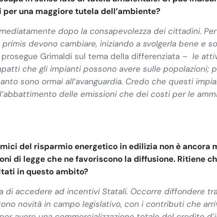
nti per una maggiore tutela dell’ambiente?
immediatamente dopo la consapevolezza dei cittadini. Per
 in primis devono cambiare, iniziando a svolgerla bene e 
 prosegue Grimaldi sul tema della differenziata –
le att
impatti che gli impianti possono avere sulle popolazioni; 
anto sono ormai all’avanguardia. Credo che questi impi
’abbattimento delle emissioni che dei costi per le ammi
omici del risparmio energetico in edilizia non è ancor
ioni di legge che ne favoriscono la diffusione.
Ritiene c
ltati in questo ambito?
a di accedere ad incentivi Statali. Occorre diffondere tra 
no novità in campo legislativo, con i contributi che arri
i per avere una commercializzazione totale del credito d’i