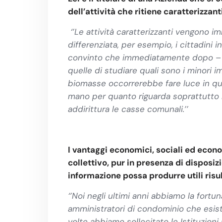
dell’attività che ritiene caratterizza
‘’Le attività caratterizzanti vengono 
differenziata, per esempio, i cittadini
convinto che immediatamente dopo
–
quelle di studiare quali sono i minori 
biomasse occorrerebbe fare luce in qu
mano per quanto riguarda soprattutto l
addirittura le casse comunali.’’
I vantaggi economici, sociali ed econ
collettivo, pur in presenza di disposiz
informazione possa produrre utili risu
‘’Noi negli ultimi anni abbiamo la fortun
amministratori di condominio che esisto
volte abbiamo sollecitato le Istituzion