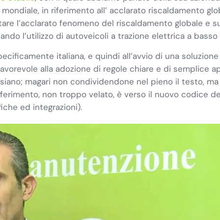
ondiale, in riferimento all’ acclarato riscaldamento global
stare l’acclarato fenomeno del riscaldamento globale e s
ando l’utilizzo di autoveicoli a trazione elettrica a bass
pecificamente italiana, e quindi all’avvio di una soluzion
 favorevole alla adozione di regole chiare e di semplice a
he siano; magari non condividendone nel pieno il testo, m
riferimento, non troppo velato, è verso il nuovo codice deg
che ed integrazioni).