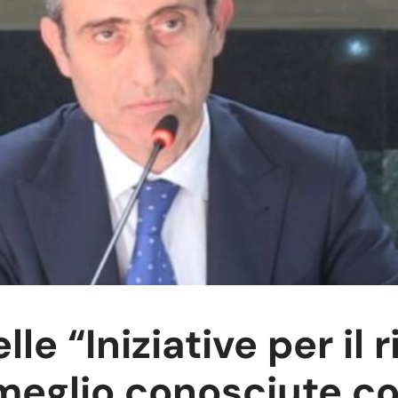
le “Iniziative per il r
meglio conosciute c