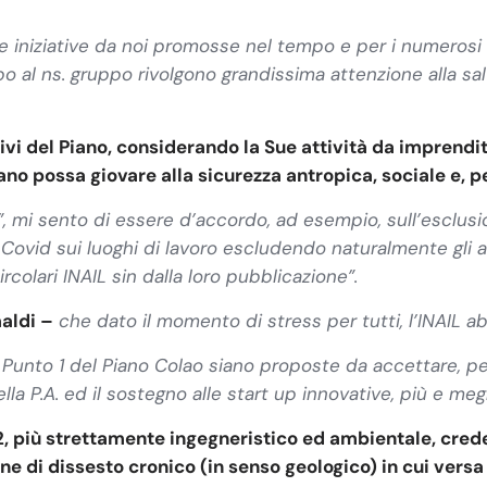
 le iniziative da noi promosse nel tempo e per i numerosi
po al ns. gruppo rivolgono grandissima attenzione alla sa
ivi del Piano, considerando la Sue attività da imprend
iano possa giovare alla sicurezza antropica, sociale e,
, mi sento di essere d’accordo, ad esempio, sull’esclusi
Covid sui luoghi di lavoro escludendo naturalmente gli amb
rcolari INAIL sin dalla loro pubblicazione”.
maldi –
che dato il momento di stress per tutti, l’INAIL a
l Punto 1 del Piano Colao siano proposte da accettare, p
la P.A. ed il sostegno alle start up innovative, più e meg
 2, più strettamente ingegneristico ed ambientale, cred
ne di dissesto cronico (in senso geologico) in cui versa l