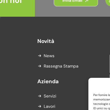
on noi
Invia Email
Novità
News
Rassegna Stampa
Azienda
Per fornire 
Servizi
memorizzare 
tecnologie 
Lavori
ID unici su 