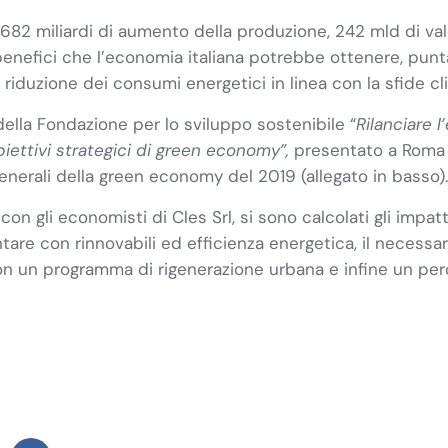
682 miliardi di aumento della produzione, 242 mld di val
benefici che l’economia italiana potrebbe ottenere, punta
 riduzione dei consumi energetici in linea con la sfide cl
ella Fondazione per lo sviluppo sostenibile “
Rilanciare l
iettivi strategici di green economy”,
presentato a Roma 
generali della green economy del 2019 (allegato in basso).
con gli economisti di Cles Srl, si sono calcolati gli impat
frontare con rinnovabili ed efficienza energetica, il nece
 con un programma di rigenerazione urbana e infine un per