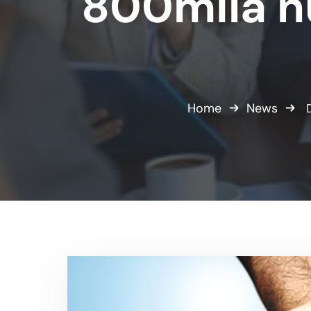
800mila nu
Home
News