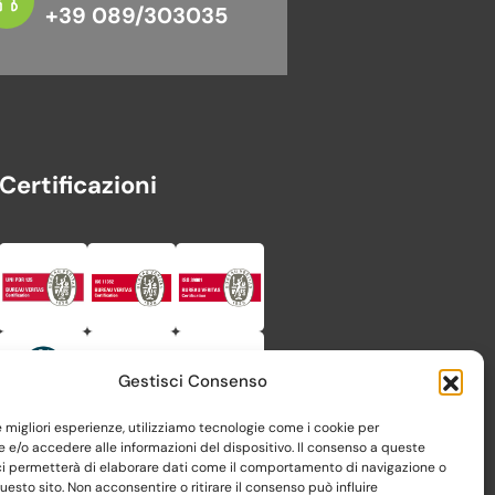
+39 089/303035
Certificazioni
Gestisci Consenso
le migliori esperienze, utilizziamo tecnologie come i cookie per
e/o accedere alle informazioni del dispositivo. Il consenso a queste
ci permetterà di elaborare dati come il comportamento di navigazione o
questo sito. Non acconsentire o ritirare il consenso può influire