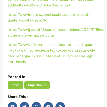
add6-4f97-ba29-6df3b6e7becb.html
https://www.informazionefiscale.it/decreto-aiuti-
quater-novita-testo#d
https://www.ipsoa.it/documents/quotidiano/2022/11/19/dec
aiuti-quater-mappa-novita
https://www.entilocali-online.it/decreto-aiuti-quater-
in-g-u-le-misure-di-sostegno-per-contrastare-il-
caro-energia-inclusi-interventi-rivolti-anche-agli-
enti-locali/
Posted In
News
Superbonus
Share This :