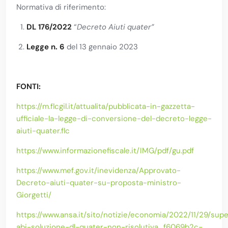
Normativa di riferimento:
DL 176/2022
“
Decreto Aiuti quater”
Legge n. 6
del 13 gennaio 2023
FONTI:
https://m.flcgil.it/attualita/pubblicata-in-gazzetta-
ufficiale-la-legge-di-conversione-del-decreto-legge-
aiuti-quater.flc
https://www.informazionefiscale.it/IMG/pdf/gu.pdf
https://www.mef.gov.it/inevidenza/Approvato-
Decreto-aiuti-quater-su-proposta-ministro-
Giorgetti/
https://www.ansa.it/sito/notizie/economia/2022/11/29/sup
abi-soluzione-dl-quater-non-risolutiva_f6069b2c-