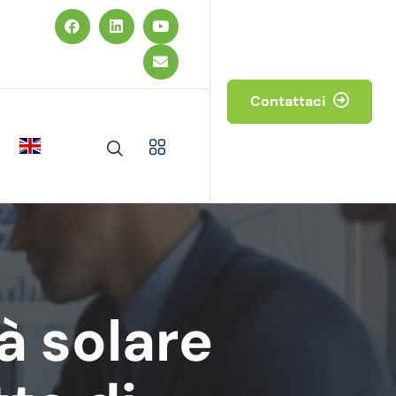
Contattaci
à solare