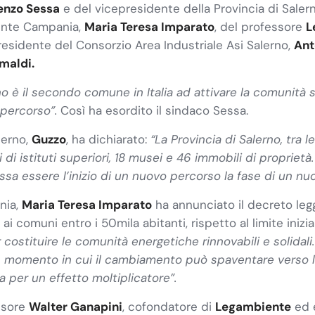
enzo Sessa
e del vicepresidente della Provincia di Saler
iente Campania,
Maria Teresa Imparato
, del professore
L
residente del Consorzio Area Industriale Asi Salerno,
Ant
maldi.
no è il secondo
comune in Italia ad attivare la comunit
 percorso”.
Così ha esordito il sindaco Sessa.
lerno,
Guzzo
, ha dichiarato:
“La
Provincia di Salerno, tra l
 di istituti superiori, 18 musei e 46 immobili di propriet
ssa essere l’inizio di un nuovo percorso la fase di un n
nia,
Maria Teresa
Imparato
ha annunciato il decreto leg
i comuni entro i 50mila abitanti, rispetto al limite inizia
costituire le comunità energetiche rinnovabili e solidali.
n momento in cui il cambiamento può spaventare verso la
a per un effetto moltiplicatore”
.
essore
Walter Ganapini
, cofondatore di
Legambiente
ed 