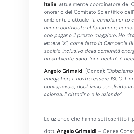
Italia
, attualmente coordinatore del C
onorario del Comitato Scientifico dell
ambientale attuale
. “
Il cambiamento c
hanno contributo al fenomeno, aumenta
che pagano il prezzo maggiore. Ho rit
lettera “s”, come fatto in Campania (il
sociale inclusivo della comunità energe
un ambiente sano, ‘one health’: è nece
Angelo Grimaldi
(Genea):
“Dobbiamo a
energetico, il nostro essere ISCO. L’en
consapevole, dobbiamo condividerla e
scienza, il cittadino e le aziende”.
Le aziende che hanno sottoscritto il 
dott.
Angelo Grimaldi
– Genea Consor