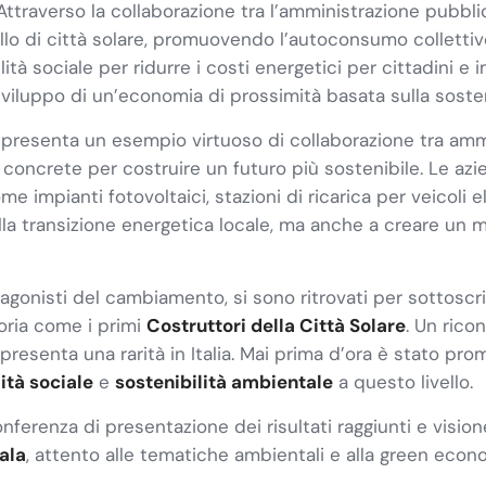
Attraverso la collaborazione tra l’amministrazione pubblic
llo di città solare, promuovendo l’autoconsumo collettivo 
tà sociale per ridurre i costi energetici per cittadini e i
viluppo di un’economia di prossimità basata sulla sosteni
presenta un esempio virtuoso di collaborazione tra ammi
concrete per costruire un futuro più sostenibile. Le azi
e impianti fotovoltaici, stazioni di ricarica per veicoli el
la transizione energetica locale, ma anche a creare un m
tagonisti del cambiamento, si sono ritrovati per sottoscri
toria come i primi
Costruttori della Città Solare
. Un rico
ppresenta una rarità in Italia. Mai prima d’ora è stato p
ità sociale
e
sostenibilità ambientale
a questo livello.
nferenza di presentazione dei risultati raggiunti e visio
Pala
, attento alle tematiche ambientali e alla green econ