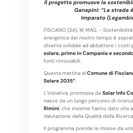
Il progetto promuove la sostenibil
Ganapini: “La strada è
Imparato (Legambien
FISCIANO (SA), 16 MAG. - Sostenibilità
energetica del nostro tempo è soprattu
diventa solidale ad abbattere i costi 
solare, primo in Campania
e second
fonti rinnovabili.
Questa mattina al
Comune di Fiscia
Solare 2035”
.
L’iniziativa, promossa da
Solar Info C
nasce da un lungo percorso di ricerc
Rimini
, che insieme hanno dato vita a
Valutazione della Qualità della Ricer
Il programma prende le mosse da un'es