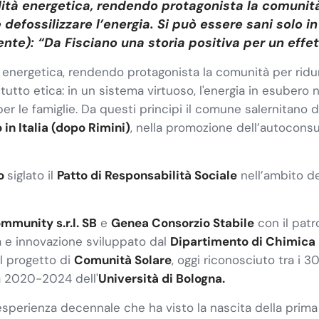
ità energetica, rendendo protagonista la comunità p
 defossilizzare l’energia. Si può essere sani solo 
te): “Da Fisciano una storia positiva per un effet
 energetica, rendendo protagonista la comunità per ridurre
tto etica: in un sistema virtuoso, l'energia in esubero n
per le famiglie. Da questi principi il comune salernitano 
o
in Italia
(dopo Rimini)
, nella promozione dell’autoconsu
no
siglato il
Patto di Responsabilità Sociale
nell’ambito 
ommunity s.r.l. SB
e
Genea Consorzio Stabile
con il patr
a e innovazione sviluppato dal
Dipartimento di Chimica 
l progetto di
Comunità Solare
, oggi riconosciuto tra i 3
ca 2020-2024 dell'
Università di Bologna.
perienza decennale che ha visto la nascita della prima 