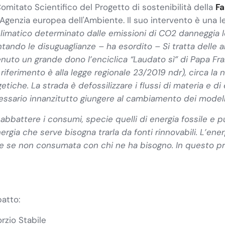
omitato Scientifico del Progetto di sostenibilità della
Fa
'Agenzia europea dell'Ambiente. Il suo intervento è una le
limatico determinato dalle emissioni di CO2
danneggia 
ndo le disuguaglianze – ha esordito – Si tratta delle ar
enuto un grande dono l’enciclica “Laudato sì” di Papa Fr
 riferimento è alla legge regionale 23/2019 ndr), circa la 
tiche. La strada è defossilizzare i flussi di materia e di 
ssario innanzitutto giungere al cambiamento dei modelli s
bbattere i consumi, specie quelli di energia fossile e pu
ergia che serve bisogna trarla da fonti rinnovabili. L’ener
 se non consumata con chi ne ha bisogno. In questo prog
patto:
zio Stabile