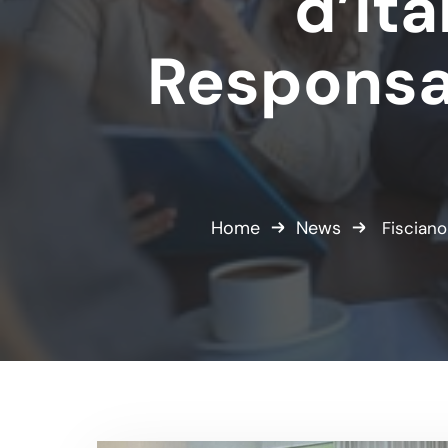
d’Ita
Responsab
Home
News
Fisciano