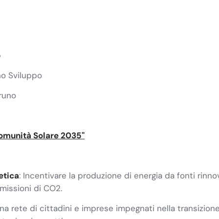
p
no Sviluppo
runo
Comunità Solare 2035"
etica
: Incentivare la produzione di energia da fonti rinn
emissioni di CO2.
una rete di cittadini e imprese impegnati nella transizio