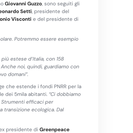
no
Giovanni Guzzo
, sono seguiti gli
eonardo Setti
, presidente del
onio Visconti
e del presidente di
à solare. Potremmo essere esempio
e più estese d’Italia, con 158
à. Anche noi, quindi, guardiamo con
uovo domani”.
ge che estende i fondi PNRR per la
le dei 5mila abitanti.
“Ci dobbiamo
 Strumenti efficaci per
 transizione ecologica. Dal
ex presidente di
Greenpeace