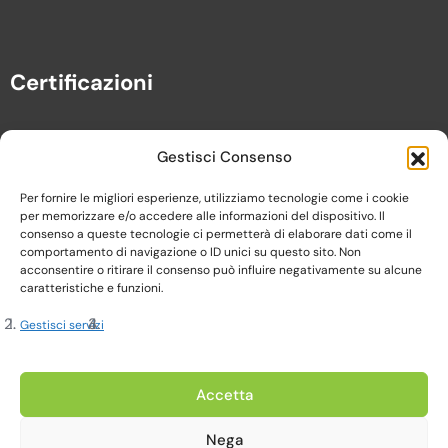
Certificazioni
Gestisci Consenso
Per fornire le migliori esperienze, utilizziamo tecnologie come i cookie
per memorizzare e/o accedere alle informazioni del dispositivo. Il
consenso a queste tecnologie ci permetterà di elaborare dati come il
comportamento di navigazione o ID unici su questo sito. Non
acconsentire o ritirare il consenso può influire negativamente su alcune
caratteristiche e funzioni.
Gestisci servizi
Copyright 2023, Cardine srl. All Rights Reserved
Accetta
Nega
Privacy Policy |
Cookie Policy |
Termini e Condizioni