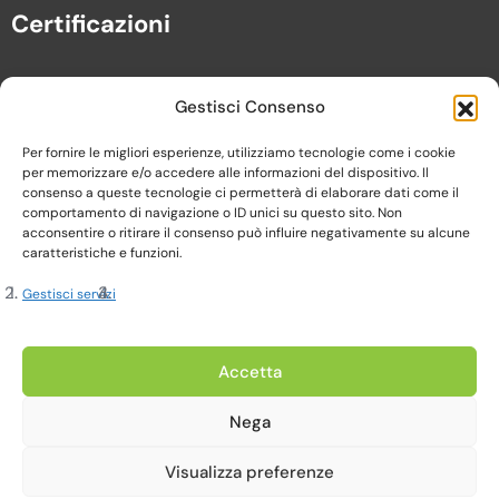
Certificazioni
Gestisci Consenso
Per fornire le migliori esperienze, utilizziamo tecnologie come i cookie
per memorizzare e/o accedere alle informazioni del dispositivo. Il
consenso a queste tecnologie ci permetterà di elaborare dati come il
comportamento di navigazione o ID unici su questo sito. Non
acconsentire o ritirare il consenso può influire negativamente su alcune
caratteristiche e funzioni.
Gestisci servizi
Copyright 2023, Cardine srl. All Rights Reserved
Accetta
Nega
Privacy Policy |
Cookie Policy |
Termini e Condizioni
Visualizza preferenze
Realizzato da Web-Arte.it