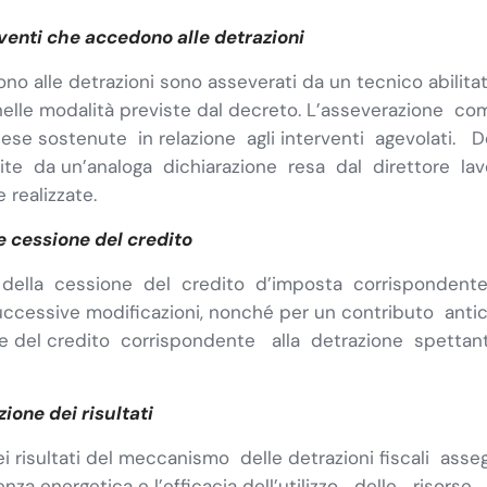
rventi che accedono alle detrazioni
ono alle detrazioni sono asseverati da un tecnico abilita
 e nelle modalità previste dal decreto. L’asseverazione 
se sostenute in relazione agli interventi agevolati. Def
te da un’analoga dichiarazione resa dal direttore lavo
 realizzate.
e cessione del credito
i della cessione del credito d’imposta corrispondente 
 successive modificazioni, nonché per un contributo anti
ssione del credito corrispondente alla detrazione spettan
ione dei risultati
ei risultati del meccanismo delle detrazioni fiscali asse
cienza energetica e l’efficacia dell’utilizzo delle riso