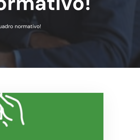
ormativo!
uadro normativo!