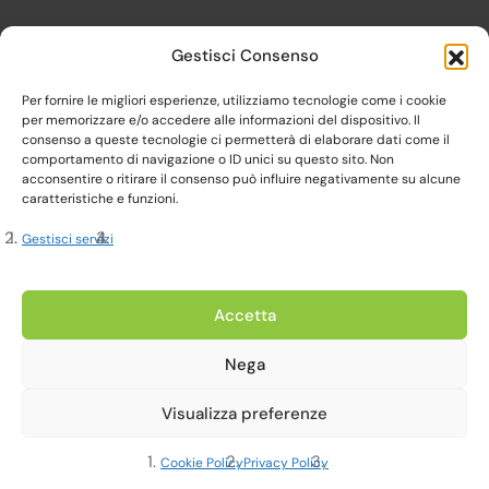
Gestisci Consenso
Per fornire le migliori esperienze, utilizziamo tecnologie come i cookie
per memorizzare e/o accedere alle informazioni del dispositivo. Il
consenso a queste tecnologie ci permetterà di elaborare dati come il
comportamento di navigazione o ID unici su questo sito. Non
acconsentire o ritirare il consenso può influire negativamente su alcune
caratteristiche e funzioni.
Gestisci servizi
Copyright 2023, Cardine srl. All Rights Reserved
Accetta
Nega
Privacy Policy |
Cookie Policy |
Termini e Condizioni
Visualizza preferenze
Realizzato da Web-Arte.it
Cookie Policy
Privacy Policy