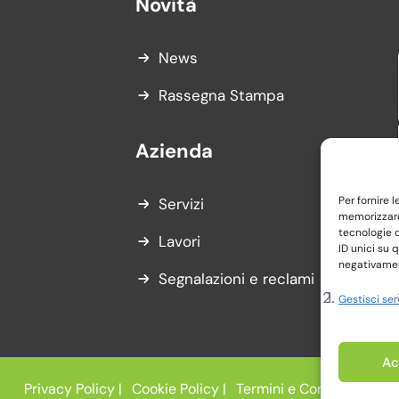
Novità
News
Rassegna Stampa
Azienda
Per fornire 
Servizi
memorizzare 
tecnologie 
Lavori
ID unici su 
negativament
Segnalazioni e reclami
Gestisci ser
Ac
Privacy Policy |
Cookie Policy |
Termini e Condizioni