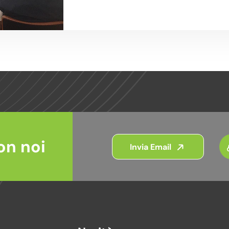
on noi
Invia Email