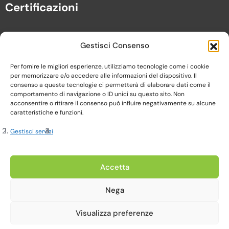
Certificazioni
Gestisci Consenso
Per fornire le migliori esperienze, utilizziamo tecnologie come i cookie
per memorizzare e/o accedere alle informazioni del dispositivo. Il
consenso a queste tecnologie ci permetterà di elaborare dati come il
comportamento di navigazione o ID unici su questo sito. Non
acconsentire o ritirare il consenso può influire negativamente su alcune
caratteristiche e funzioni.
Gestisci servizi
Copyright 2023, Cardine srl. All Rights Reserved
Accetta
Nega
Privacy Policy |
Cookie Policy |
Termini e Condizioni
Visualizza preferenze
Realizzato da Web-Arte.it