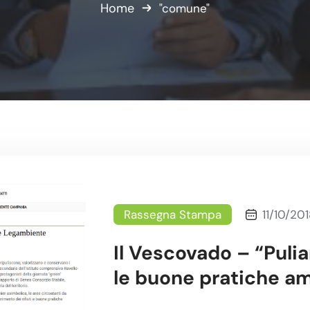
Home
"comune"
Rassegna Stampa
11/10/201
Il Vescovado – “Puli
le buone pratiche am
presidente Legambi