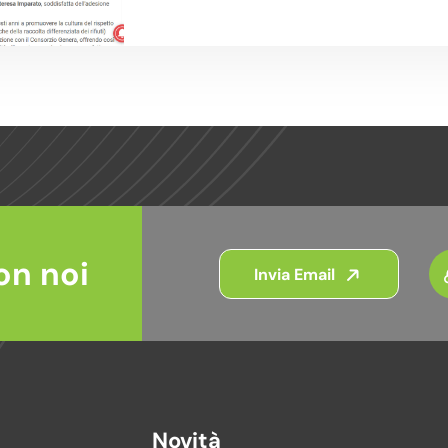
on noi
Invia Email
Novità