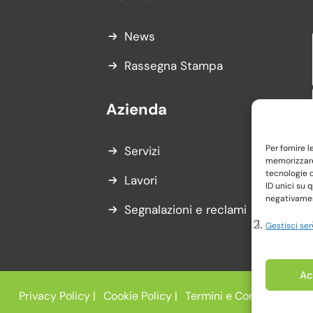
News
Rassegna Stampa
Azienda
Per fornire 
Servizi
memorizzare 
tecnologie 
Lavori
ID unici su 
negativament
Segnalazioni e reclami
Gestisci ser
Ac
Privacy Policy |
Cookie Policy |
Termini e Condizioni