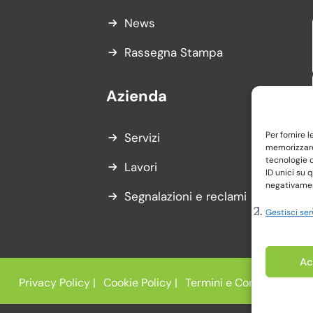
News
Rassegna Stampa
Azienda
Per fornire 
Servizi
memorizzare 
tecnologie 
Lavori
ID unici su 
negativament
Segnalazioni e reclami
Gestisci ser
Ac
Privacy Policy |
Cookie Policy |
Termini e Condizioni