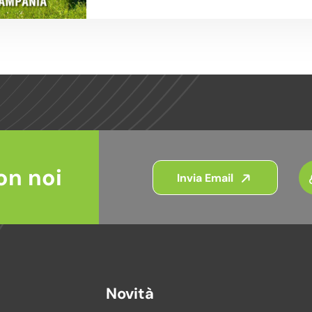
on noi
Invia Email
Novità