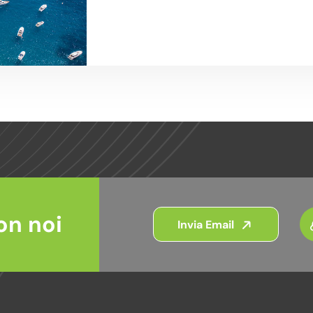
on noi
Invia Email