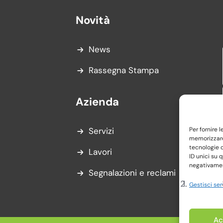
Novità
News
Rassegna Stampa
Azienda
Per fornire 
Servizi
memorizzare 
tecnologie 
Lavori
ID unici su 
negativament
Segnalazioni e reclami
Gestisci ser
Ac