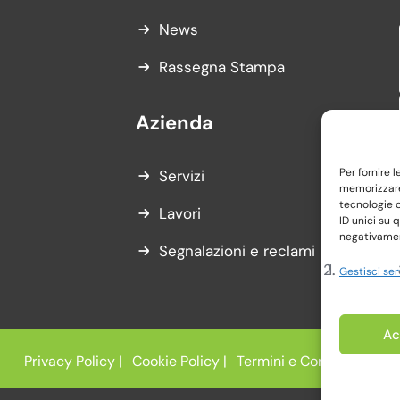
News
Rassegna Stampa
Azienda
Per fornire 
Servizi
memorizzare 
tecnologie 
Lavori
ID unici su 
negativament
Segnalazioni e reclami
Gestisci ser
Ac
Privacy Policy |
Cookie Policy |
Termini e Condizioni