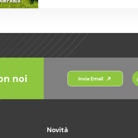
on noi
Invia Email
Novità