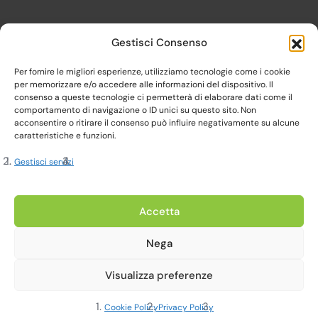
Gestisci Consenso
Per fornire le migliori esperienze, utilizziamo tecnologie come i cookie
per memorizzare e/o accedere alle informazioni del dispositivo. Il
consenso a queste tecnologie ci permetterà di elaborare dati come il
comportamento di navigazione o ID unici su questo sito. Non
acconsentire o ritirare il consenso può influire negativamente su alcune
caratteristiche e funzioni.
Gestisci servizi
Copyright 2023, Cardine srl. All Rights Reserved
Accetta
Nega
Privacy Policy |
Cookie Policy |
Termini e Condizioni
Visualizza preferenze
Realizzato da Web-Arte.it
Cookie Policy
Privacy Policy