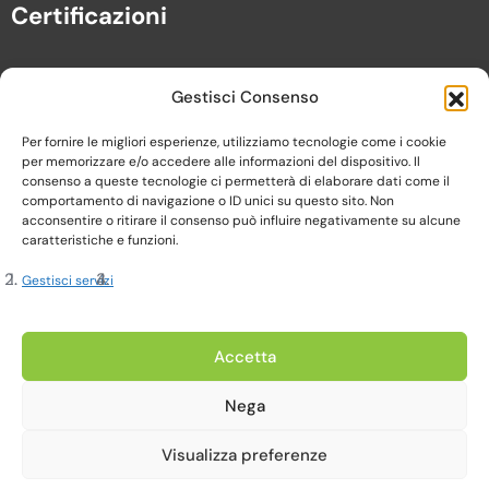
Certificazioni
Gestisci Consenso
Per fornire le migliori esperienze, utilizziamo tecnologie come i cookie
per memorizzare e/o accedere alle informazioni del dispositivo. Il
consenso a queste tecnologie ci permetterà di elaborare dati come il
comportamento di navigazione o ID unici su questo sito. Non
acconsentire o ritirare il consenso può influire negativamente su alcune
caratteristiche e funzioni.
Gestisci servizi
Copyright 2023, Cardine srl. All Rights Reserved
Accetta
Nega
Privacy Policy |
Cookie Policy |
Termini e Condizioni
Visualizza preferenze
Realizzato da Web-Arte.it