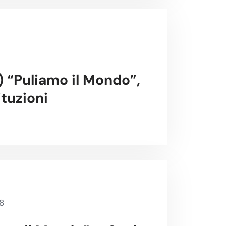
A) “Puliamo il Mondo”,
ituzioni
8