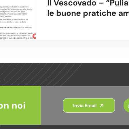
Il Vescovado – “Puli
le buone pratiche am
presidente Legambi
on noi
Invia Email