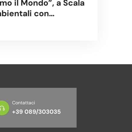
amo il Mondo”, a Scala
bientali con
ente Campania
Contattaci
+39 089/303035