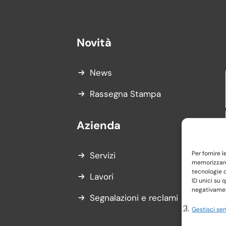
Novità
News
Rassegna Stampa
Azienda
Per fornire 
Servizi
memorizzare 
tecnologie 
Lavori
ID unici su 
negativament
Segnalazioni e reclami
Gestisci ser