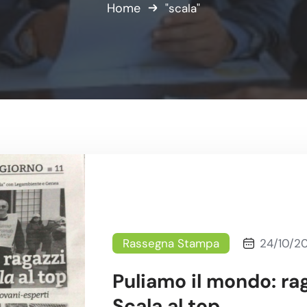
Home
"scala"
Rassegna Stampa
24/10/2
Puliamo il mondo: rag
Scala al top