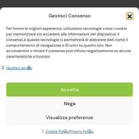
Gestisci Consenso
Per fornire le migliori esperienze, utilizziamo tecnologie come i cookie
per memorizzare e/o accedere alle informazioni del dispositivo. Il
consenso a queste tecnologie ci permetterà di elaborare dati come il
comportamento di navigazione o ID unici su questo sito. Non
acconsentire o ritirare il consenso può influire negativamente su alcune
caratteristiche e funzioni.
Gestisci servizi
Copyright 2023, Cardine srl. All Rights Reserved
Accetta
Nega
Privacy Policy |
Cookie Policy |
Termini e Condizioni
Visualizza preferenze
Realizzato da Web-Arte.it
Cookie Policy
Privacy Policy