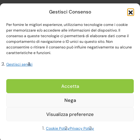
Gestisci Consenso
Per fornire le migliori esperienze, utilizziamo tecnologie come i cookie
per memorizzare e/o accedere alle informazioni del dispositivo. Il
consenso a queste tecnologie ci permetterà di elaborare dati come il
comportamento di navigazione o ID unici su questo sito. Non
acconsentire o ritirare il consenso può influire negativamente su alcune
caratteristiche e funzioni.
Gestisci servizi
Copyright 2023, Cardine srl. All Rights Reserved
Accetta
Nega
Privacy Policy |
Cookie Policy |
Termini e Condizioni
Visualizza preferenze
Realizzato da Web-Arte.it
Cookie Policy
Privacy Policy