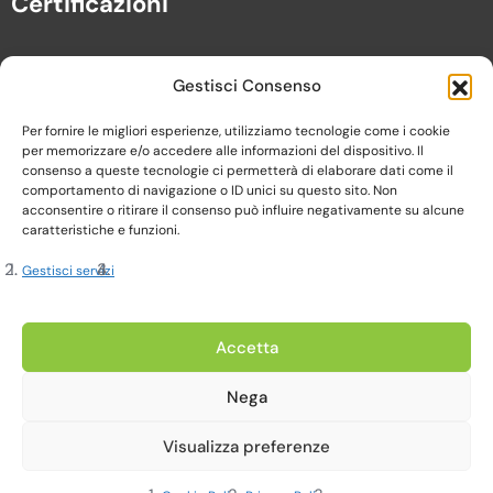
Certificazioni
Gestisci Consenso
Per fornire le migliori esperienze, utilizziamo tecnologie come i cookie
per memorizzare e/o accedere alle informazioni del dispositivo. Il
consenso a queste tecnologie ci permetterà di elaborare dati come il
comportamento di navigazione o ID unici su questo sito. Non
acconsentire o ritirare il consenso può influire negativamente su alcune
caratteristiche e funzioni.
Gestisci servizi
Copyright 2023, Cardine srl. All Rights Reserved
Accetta
Nega
Privacy Policy |
Cookie Policy |
Termini e Condizioni
Visualizza preferenze
Realizzato da Web-Arte.it