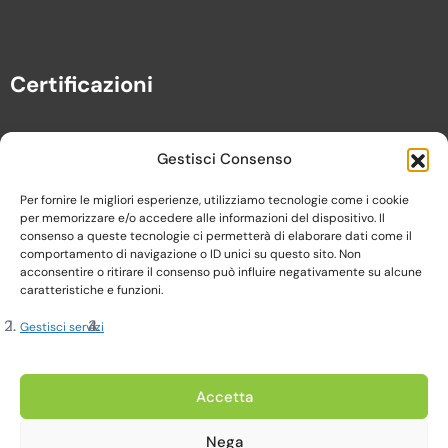
Certificazioni
Gestisci Consenso
Per fornire le migliori esperienze, utilizziamo tecnologie come i cookie
per memorizzare e/o accedere alle informazioni del dispositivo. Il
consenso a queste tecnologie ci permetterà di elaborare dati come il
comportamento di navigazione o ID unici su questo sito. Non
acconsentire o ritirare il consenso può influire negativamente su alcune
caratteristiche e funzioni.
Gestisci servizi
Copyright 2023, Cardine srl. All Rights Reserved
Accetta
Nega
Privacy Policy |
Cookie Policy |
Termini e Condizioni