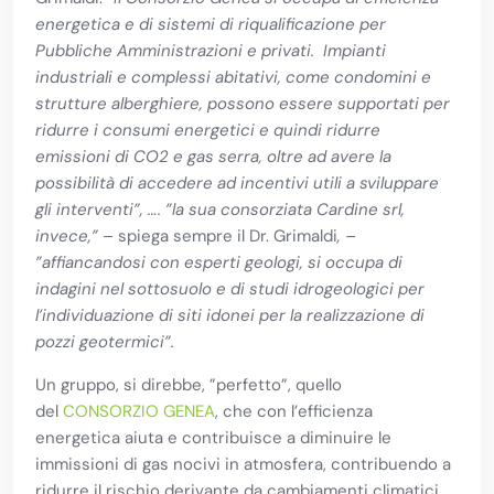
energetica e di sistemi di riqualificazione per
Pubbliche Amministrazioni e privati. Impianti
industriali e complessi abitativi, come condomini e
strutture alberghiere, possono essere supportati per
r
idurre i consumi energetici
e quindi r
idurre
emissioni di CO2 e gas serra, oltre ad avere la
possibilità di accedere
ad incentivi utili a sviluppare
gli interventi”, …. ”la sua consorziata Cardine srl,
invece,”
– spiega sempre il Dr. Grimaldi
, –
”affiancandosi con esperti geologi, si occupa di
indagini nel sottosuolo e di studi idrogeologici per
l’individuazione di siti idonei per la realizzazione di
pozzi geotermici”.
Un gruppo, si direbbe, ”perfetto”, quello
del
CONSORZIO GENEA
, che con l’efficienza
energetica aiuta e contribuisce a diminuire le
immissioni di gas nocivi in atmosfera, contribuendo a
ridurre il rischio derivante da cambiamenti climatici