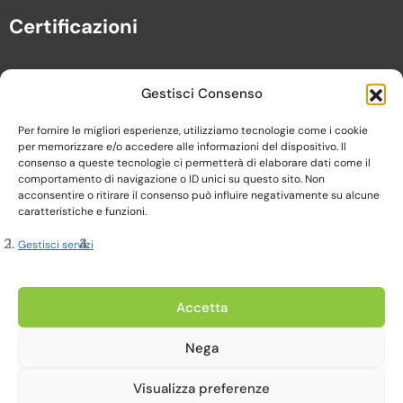
Certificazioni
Gestisci Consenso
Per fornire le migliori esperienze, utilizziamo tecnologie come i cookie
per memorizzare e/o accedere alle informazioni del dispositivo. Il
consenso a queste tecnologie ci permetterà di elaborare dati come il
comportamento di navigazione o ID unici su questo sito. Non
acconsentire o ritirare il consenso può influire negativamente su alcune
caratteristiche e funzioni.
Gestisci servizi
Copyright 2023, Cardine srl. All Rights Reserved
Accetta
Nega
Privacy Policy |
Cookie Policy |
Termini e Condizioni
Visualizza preferenze
Realizzato da Web-Arte.it