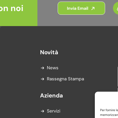
on noi
Invia Email
Novità
News
Rassegna Stampa
Azienda
Per fornire 
Servizi
memorizzare 