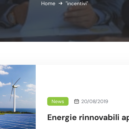
Home
"incentivi"
News
20/08/2019
Energie rinnovabili ap